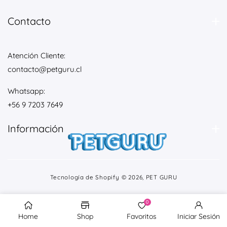
h
Contacto
i
m
Atención Cliente:
contacto@petguru.cl
z
Whatsapp:
e
+56 9 7203 7649
Información
e
s
Tecnología de Shopify
© 2026,
PET GURU
0
Home
Shop
Favoritos
Iniciar Sesión