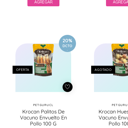
AGREGAR
AGREG
20%
DCTO
.
OFERTA
AGOTADO
PETGURUCL
PETGURU
Proveedor:
Pr
Krocan Palitos De
Krocan Hues
Vacuno Envuelto En
Vacuno Envu
Pollo 100 G
Pollo 10