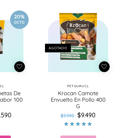
20%
DCTO
.
AGOTADO
CL
PETGURUCL
oveedor:
Proveedor:
hetas De
Krocan Camote
Sabor 100
Envuelto En Pollo 400
G
.590
ecio
ecio
$9.490
Precio
Precio
$9.990
bitual
e
habitual
de
erta
oferta