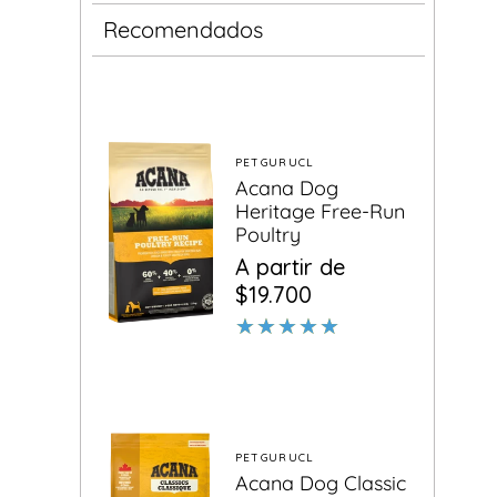
Recomendados
PETGURUCL
Proveedor:
Acana Dog
Heritage Free-Run
Poultry
Precio
Precio
A partir de
habitual
de
$19.700
oferta
PETGURUCL
Proveedor:
Acana Dog Classic