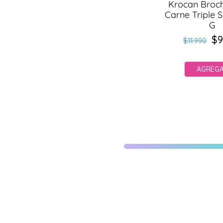
Krocan Broc
Carne Triple 
G
$9
Pr
Pr
$11.990
ha
d
of
AGREG