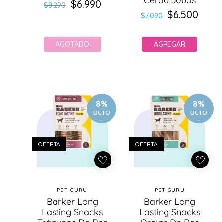
Cerdo 30uds
$6.990
Precio
Precio
$8.290
$6.500
Precio
Precio
habitual
de
$7.090
habitual
de
oferta
oferta
AGOTADO
AGREGAR
8%
8%
DCTO
DCTO
.
.
OFERTA
OFERTA
PET GURU
PET GURU
Proveedor:
Proveedor:
Barker Long
Barker Long
Lasting Snacks
Lasting Snacks