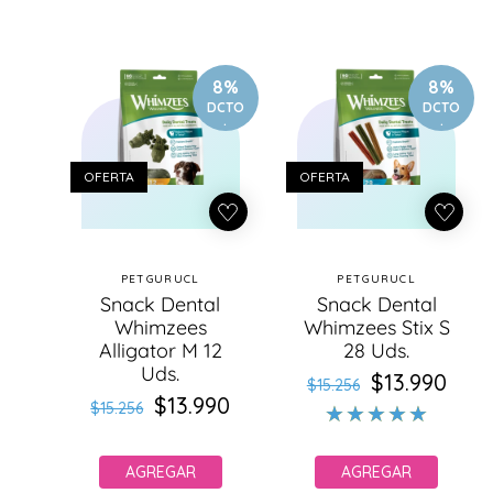
8%
8%
DCTO
DCTO
.
.
OFERTA
OFERTA
PETGURUCL
PETGURUCL
Proveedor:
Proveedor:
Snack Dental
Snack Dental
Whimzees
Whimzees Stix S
Alligator M 12
28 Uds.
Uds.
$13.990
Precio
Precio
$15.256
$13.990
Precio
Precio
habitual
de
$15.256
habitual
de
oferta
oferta
AGREGAR
AGREGAR