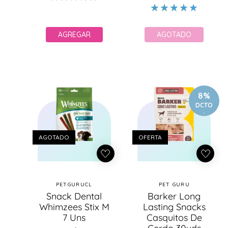
habitual
de
oferta
oferta
AGREGAR
AGOTADO
8%
DCTO
.
AGOTADO
OFERTA
PETGURUCL
PET GURU
Proveedor:
Proveedor:
Snack Dental
Barker Long
Whimzees Stix M
Lasting Snacks
7 Uns
Casquitos De