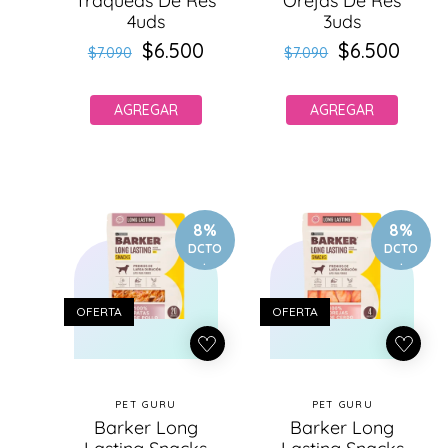
Tráqueas De Res
Orejas De Res
4uds
3uds
$6.500
Precio
Precio
$6.500
Precio
Precio
$7.090
$7.090
habitual
de
habitual
de
oferta
oferta
AGREGAR
AGREGAR
8%
8%
DCTO
DCTO
.
.
OFERTA
OFERTA
PET GURU
PET GURU
Proveedor:
Proveedor:
Barker Long
Barker Long