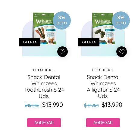
8%
8%
DCTO
DCTO
.
.
OFERTA
OFERTA
PETGURUCL
PETGURUCL
Proveedor:
Proveedor:
Snack Dental
Snack Dental
Whimzees
Whimzees
Toothbrush S 24
Alligator S 24
Uds.
Uds.
$13.990
Precio
Precio
$13.990
Precio
Precio
$15.256
$15.256
habitual
de
habitual
de
oferta
oferta
AGREGAR
AGREGAR