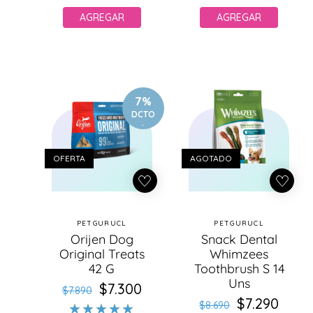
AGREGAR
AGREGAR
7%
DCTO
.
OFERTA
AGOTADO
PETGURUCL
PETGURUCL
Proveedor:
Proveedor:
Orijen Dog
Snack Dental
Original Treats
Whimzees
42 G
Toothbrush S 14
Uns
$7.300
Precio
Precio
$7.890
$7.290
Precio
Precio
habitual
de
$8.690