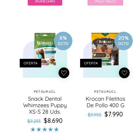
AGREGAR
AGOTADO
6%
20%
DCTO
DCTO
.
.
OFERTA
OFERTA
PETGURUCL
PETGURUCL
Proveedor:
Proveedor:
Snack Dental
Krocan Filetitos
Whimzees Puppy
De Pollo 400 G
XS-S 28 Uds.
$7.990
Precio
Precio
$9.990
$8.690
Precio
Precio
habitual
de
$9.293
habitual
de
oferta
oferta