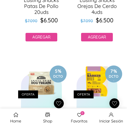
Lasting Snacks
Lasting Snacks
Patas De Pollo
Orejas De Cerdo
20uds
4uds
$6.500
Precio
Precio
$6.500
Precio
Precio
$7.090
$7.090
habitual
de
habitual
de
oferta
oferta
AGREGAR
AGREGAR
5%
7%
DCTO
DCTO
.
.
OFERTA
OFERTA
0
Home
Shop
Favoritos
Iniciar Sesión
PETGURUCL
PET GURU
Proveedor:
Proveedor: