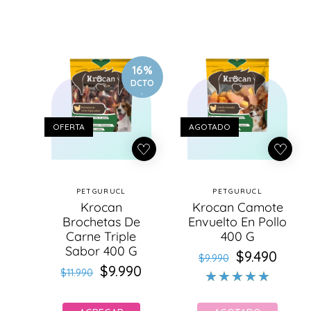
16%
DCTO
.
OFERTA
AGOTADO
PETGURUCL
PETGURUCL
Proveedor:
Proveedor:
Krocan
Krocan Camote
Brochetas De
Envuelto En Pollo
Carne Triple
400 G
Sabor 400 G
$9.490
Precio
Precio
$9.990
$9.990
Precio
Precio
habitual
de
$11.990
habitual
de
oferta
oferta