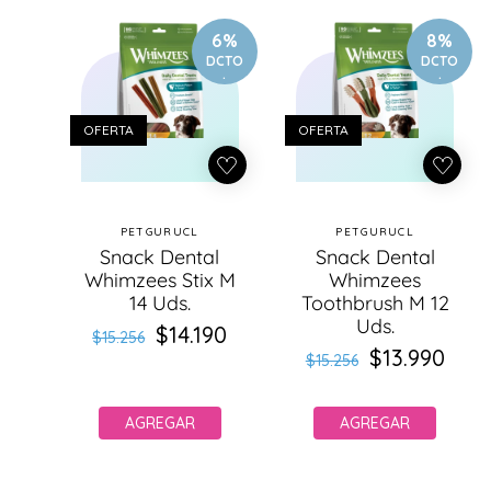
r
o
6%
8%
d
DCTO
DCTO
.
.
u
c
t
OFERTA
OFERTA
o
s
PETGURUCL
PETGURUCL
Proveedor:
Proveedor:
Snack Dental
Snack Dental
Whimzees Stix M
Whimzees
14 Uds.
Toothbrush M 12
Uds.
$14.190
Precio
Precio
$15.256
$13.990
Precio
Precio
habitual
de
$15.256
habitual
de
oferta
oferta
AGREGAR
AGREGAR