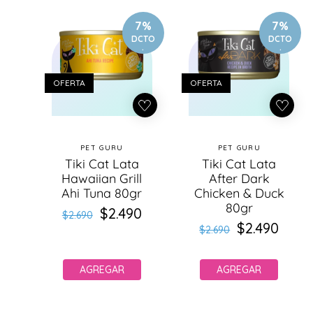
o
d
7%
7%
u
DCTO
DCTO
.
.
c
t
o
OFERTA
OFERTA
s
PET GURU
PET GURU
Proveedor:
Proveedor:
Tiki Cat Lata
Tiki Cat Lata
Hawaiian Grill
After Dark
Ahi Tuna 80gr
Chicken & Duck
80gr
$2.490
Precio
Precio
$2.690
$2.490
Precio
Precio
habitual
de
$2.690
habitual
de
oferta
oferta
AGREGAR
AGREGAR