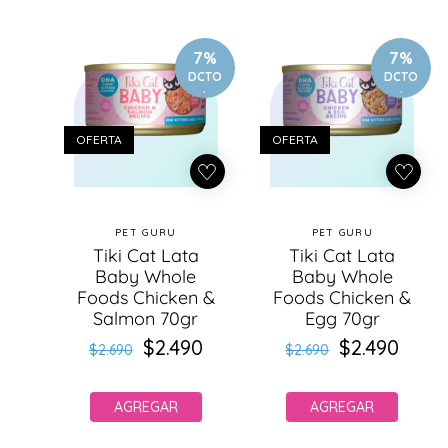
7%
7%
DCTO
DCTO
.
.
OFERTA
OFERTA
PET GURU
PET GURU
Proveedor:
Proveedor:
Tiki Cat Lata
Tiki Cat Lata
Baby Whole
Baby Whole
Foods Chicken &
Foods Chicken &
Salmon 70gr
Egg 70gr
$2.490
Precio
Precio
$2.490
Precio
Precio
$2.690
$2.690
habitual
de
habitual
de
oferta
oferta
AGREGAR
AGREGAR