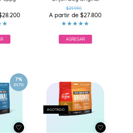
ecio
ecio
Precio
Precio
0
$29.990
 $28.200
bitual
e
A partir de $27.800
habitual
de
erta
oferta
AR
AGREGAR
7%
DCTO
.
AGOTADO