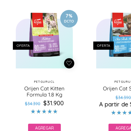
7%
DCTO
.
OFERTA
OFERTA
PETGURUCL
PETGURU
Proveedor:
Pr
Orijen Cat Kitten
Orijen Cat S
Formula 1.8 Kg
Pr
Pr
$34.390
$31.900
Precio
Precio
A partir de
ha
d
$34.390
habitual
de
of
oferta
AGREGAR
AGREG