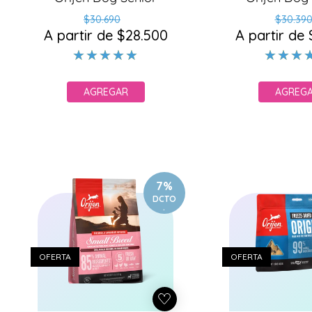
Precio
Precio
Pr
Pr
$30.690
$30.39
A partir de $28.500
habitual
de
A partir de
ha
d
oferta
of
AGREGAR
AGREG
7%
DCTO
.
OFERTA
OFERTA