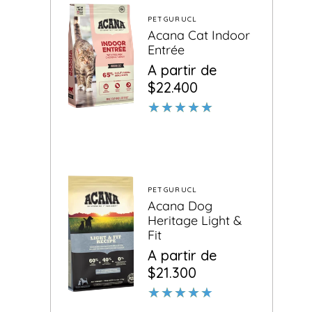
PETGURUCL
Proveedor:
Acana Cat Indoor
Entrée
Precio
Precio
A partir de
habitual
de
$22.400
oferta
PETGURUCL
Proveedor:
Acana Dog
Heritage Light &
Fit
Precio
Precio
A partir de
habitual
de
$21.300
oferta