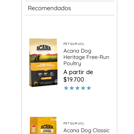
Recomendados
PETGURUCL
Proveedor:
Acana Dog
Heritage Free-Run
Poultry
Precio
Precio
A partir de
habitual
de
$19.700
oferta
PETGURUCL
Proveedor:
Acana Dog Classic