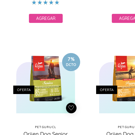
oferta
of
AGREGAR
AGREG
7%
DCTO
.
OFERTA
OFERTA
PETGURUCL
PETGURU
Proveedor:
Pr
Orijen Dog Senior
Orijen Dog