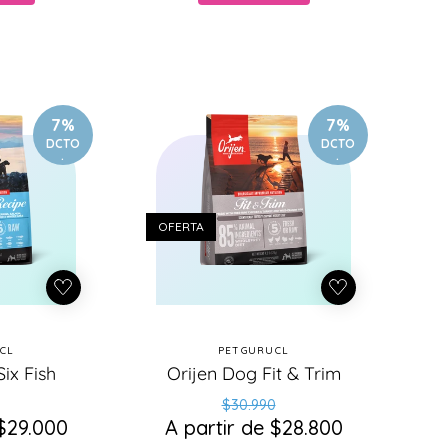
7%
7%
DCTO
DCTO
.
.
OFERTA
CL
PETGURUCL
oveedor:
Proveedor:
ix Fish
Orijen Dog Fit & Trim
ecio
ecio
Precio
Precio
$30.990
 $29.000
bitual
e
A partir de $28.800
habitual
de