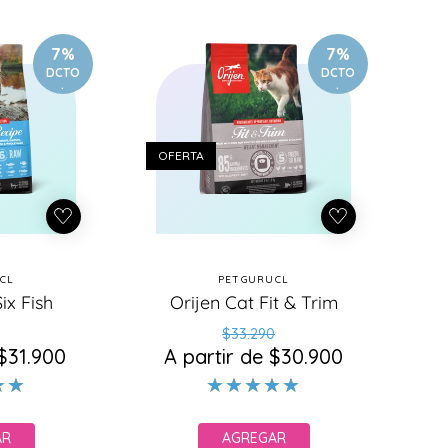
7%
7%
DCTO
DCTO
.
.
OFERTA
CL
PETGURUCL
oveedor:
Proveedor:
ix Fish
Orijen Cat Fit & Trim
ecio
ecio
Precio
Precio
$33.290
 $31.900
bitual
e
A partir de $30.900
habitual
de
erta
oferta
AR
AGREGAR