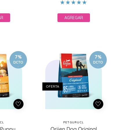
erta
oferta
AR
AGREGAR
7%
7%
DCTO
DCTO
.
.
OFERTA
CL
PETGURUCL
oveedor:
Proveedor:
 Puppy
Orijen Dog Original