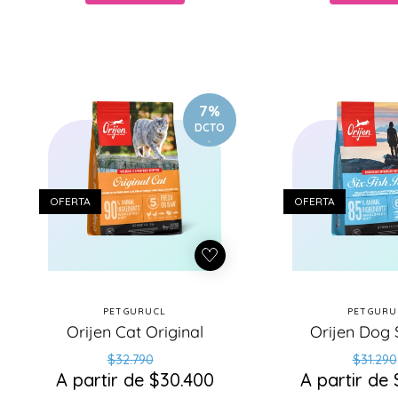
7%
DCTO
.
OFERTA
OFERTA
PETGURUCL
PETGURU
Proveedor:
Pr
Orijen Cat Original
Orijen Dog S
Precio
Precio
Pr
Pr
$32.790
$31.290
A partir de $30.400
habitual
de
A partir de
ha
d