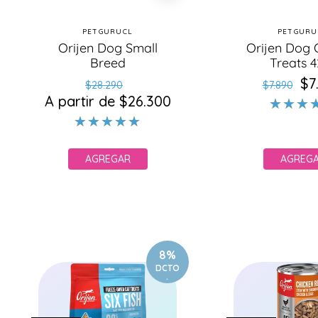
PETGURUCL
PETGURU
Proveedor:
Pr
Orijen Dog Small
Orijen Dog O
Breed
Treats 4
Precio
Precio
$7
Pr
Pr
$28.290
$7.890
A partir de $26.300
habitual
de
ha
d
oferta
of
AGREGAR
AGREG
8%
DCTO
.