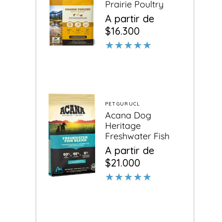
Prairie Poultry
Precio
Precio
A partir de
habitual
de
$16.300
oferta
PETGURUCL
Proveedor:
Acana Dog
Heritage
Freshwater Fish
Precio
Precio
A partir de
habitual
de
$21.000
oferta