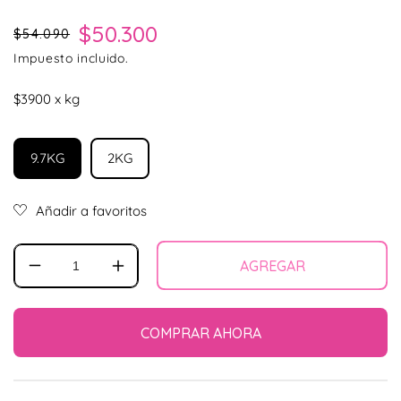
Precio habitual
Precio de oferta
$50.300
$54.090
Impuesto incluido.
$3900 x kg
9.7KG
2KG
AGREGAR
Reducir
Aumentar
cantidad
cantidad
para
para
Acana
Acana
COMPRAR AHORA
Dog
Dog
Classic
Classic
Prairie
Prairie