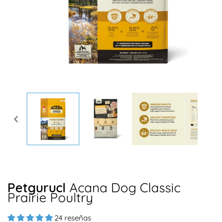
Abrir
elemento
multimedia
1
en
una
ventana
modal
Petgurucl
Acana Dog Classic
Prairie Poultry
24 reseñas