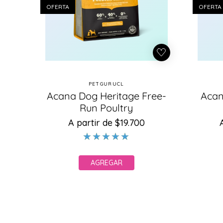
OFERTA
OFERTA
PETGURUCL
Proveedor:
Acana Dog Heritage Free-
Acan
Run Poultry
A partir de $19.700
Precio
Precio
habitual
de
oferta
AGREGAR