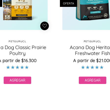
OFERTA
PETGURUCL
PETGURUCL
Proveedor:
Proveedo
a Dog Classic Prairie
Acana Dog Herit
Poultry
Freshwater Fis
A partir de $16.300
Precio
Precio
A partir de $21.00
Precio
Precio
habitual
de
habitual
de
oferta
oferta
AGREGAR
AGREGAR