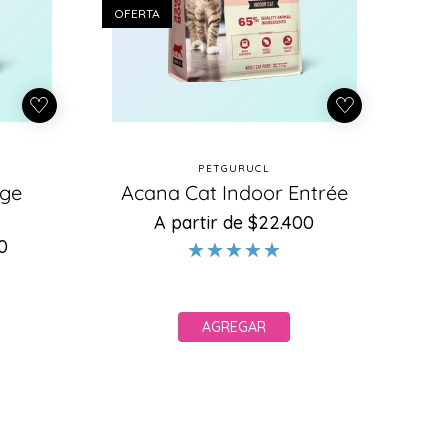
OFERTA
PETGURUCL
r:
Proveedor:
age
Acana Cat Indoor Entrée
h
A partir de $22.400
Precio
Precio
habitual
de
0
oferta
AGREGAR