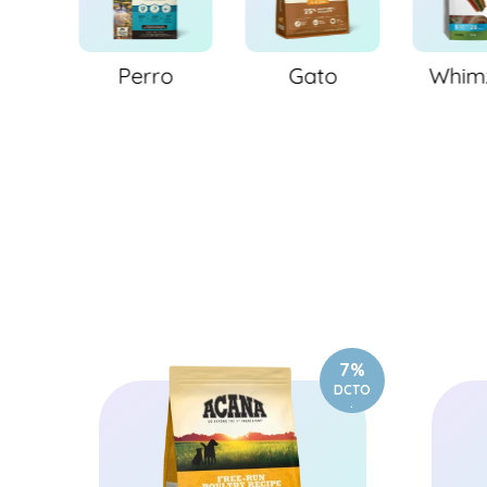
ios
Perro
Gato
Whim
7%
DCTO
.