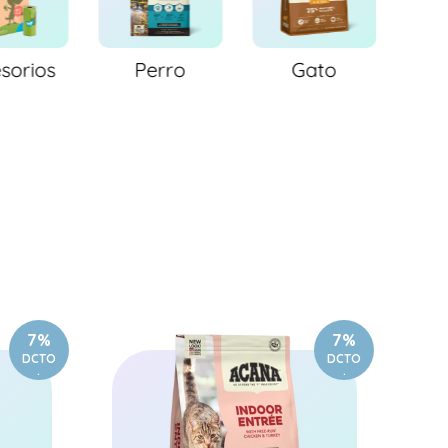
sorios
Perro
Gato
Wh
7%
7%
DCTO
DCTO
.
.