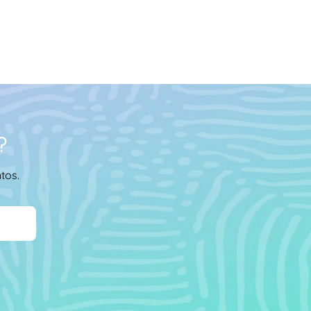
?
tos.