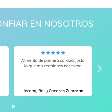
ONFIAR EN NOSOTROS
Alimento de primera calidad, justo
Pr
lo que mis regalones necesitan
bie
Mis
apro
p
co
Jeremy Beily Caceres Zumaran