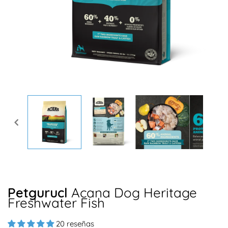
Abrir
elemento
multimedia
1
en
una
ventana
modal
Petgurucl
Acana Dog Heritage
Freshwater Fish
20 reseñas