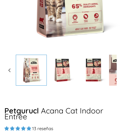
Abrir
elemento
multimedia
1
en
una
ventana
modal
Petgurucl
Acana Cat Indoor
Entrée
13 reseñas