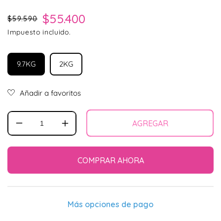
Precio habitual
Precio de oferta
$55.400
$59.590
Impuesto incluido.
9.7KG
2KG
AGREGAR
Reducir
Aumentar
cantidad
cantidad
para
para
Acana
Acana
COMPRAR AHORA
Dog
Dog
Classic
Classic
Wild
Wild
Coast
Coast
Más opciones de pago