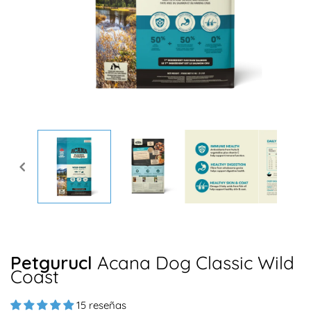
Abrir
elemento
multimedia
1
en
una
ventana
modal
Petgurucl
Acana Dog Classic Wild
Coast
15 reseñas