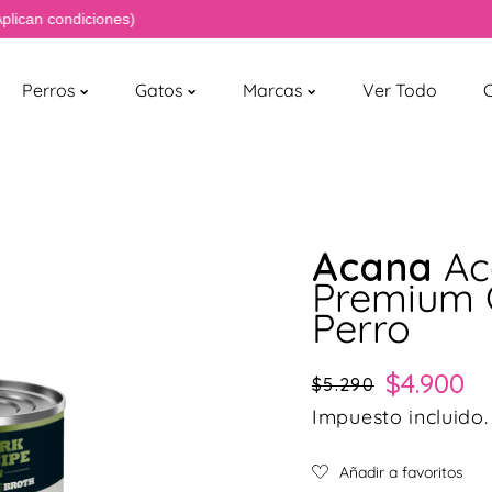
 condiciones)
Perros
Gatos
Marcas
Ver Todo
Acana
Ac
Premium 
Perro
Precio habitual
Precio de oferta
$4.900
$5.290
Impuesto incluido.