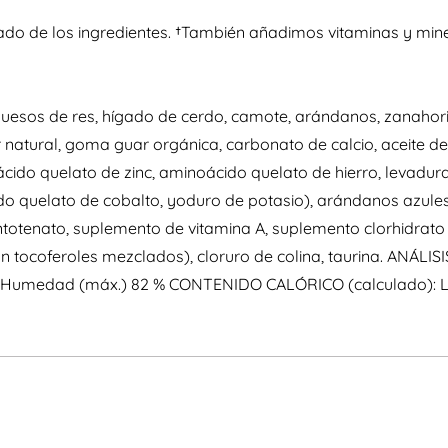
do de los ingredientes. †También añadimos vitaminas y miner
 huesos de res, hígado de cerdo, camote, arándanos, zanahori
atural, goma guar orgánica, carbonato de calcio, aceite de gi
oácido quelato de zinc, aminoácido quelato de hierro, levadur
quelato de cobalto, yoduro de potasio), arándanos azules,
ntotenato, suplemento de vitamina A, suplemento clorhidrato
n tocoferoles mezclados), cloruro de colina, taurina. ANÁLIS
 %, Humedad (máx.) 82 % CONTENIDO CALÓRICO (calculado): L