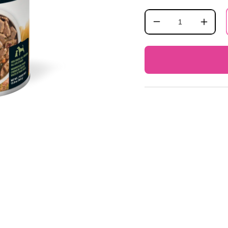
Reducir
Aumen
cantidad
canti
para
para
Acana
Acan
Lata
Lata
Húmedo
Húme
Premium
Prem
Chunks
Chun
Pork
Pork
para
para
Perro
Perro