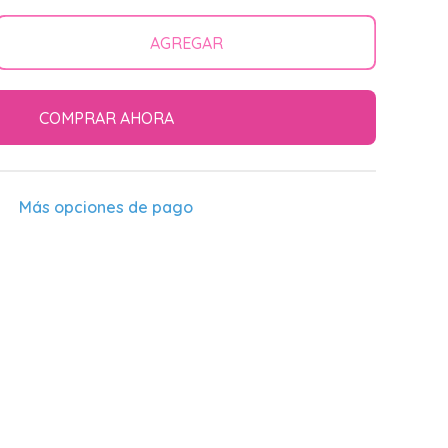
AGREGAR
tar
dad
a
COMPRAR AHORA
do
ium
ks
Más opciones de pago