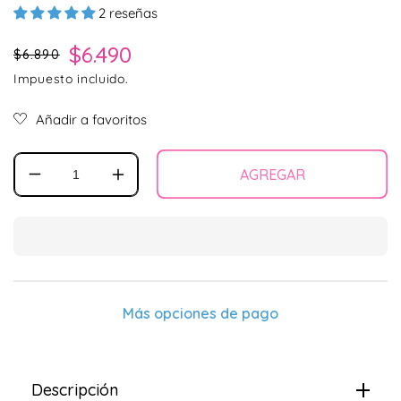
2 reseñas
Precio habitual
Precio de oferta
$6.490
$6.890
Impuesto incluido.
AGREGAR
Reducir
Aumentar
cantidad
cantidad
para
para
Acana
Acana
Dog
Dog
Treats
Treats
Duck
Duck
&amp;
&amp;
Más opciones de pago
Pear
Pear
35
35
g
g
Descripción