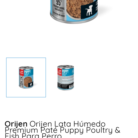
Abrir
elemento
multimedia
1
en
una
ventana
modal
Orijen
Orijen Lata Húmedo
Premium Paté Puppy Poultry &
Fish Para Perro