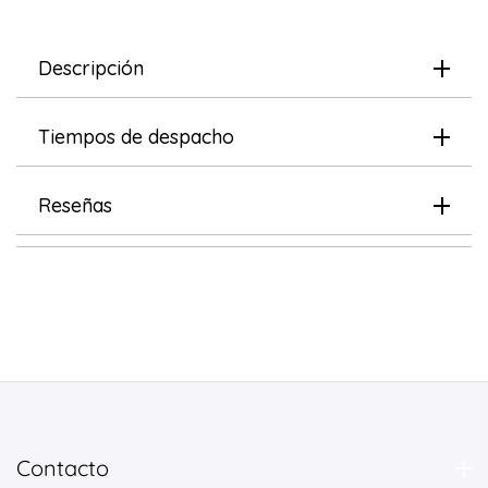
uds.
uds.
315
315
Descripción
bolsas
bolsas
de
de
33x22,8
33x22,8
Tiempos de despacho
cm)
cm)
Reseñas
Contacto