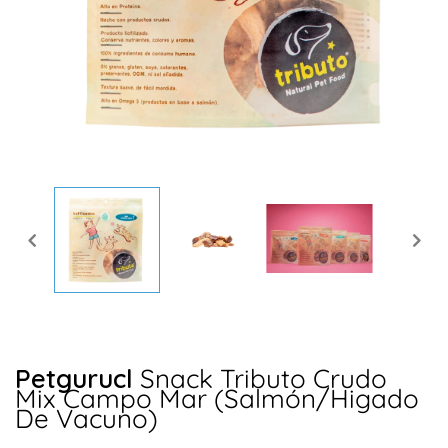
Abrir
elemento
multimedia
1
en
una
ventana
modal
Petgurucl
Snack Tributo Crudo
Mix Campo Mar (Salmón/Higado
De Vacuno)