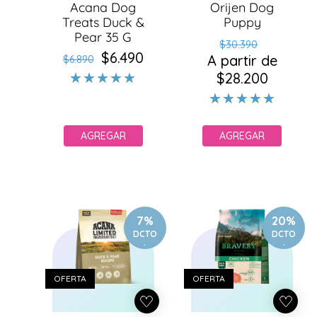
Acana Dog
Orijen Dog
Treats Duck &
Puppy
Pear 35 G
Precio
Precio
$30.390
$6.490
Precio
Precio
A partir de
habitual
de
$6.890
habitual
de
$28.200
oferta
oferta
AGREGAR
AGREGAR
7%
20%
DCTO
DCTO
.
.
OFERTA
OFERTA