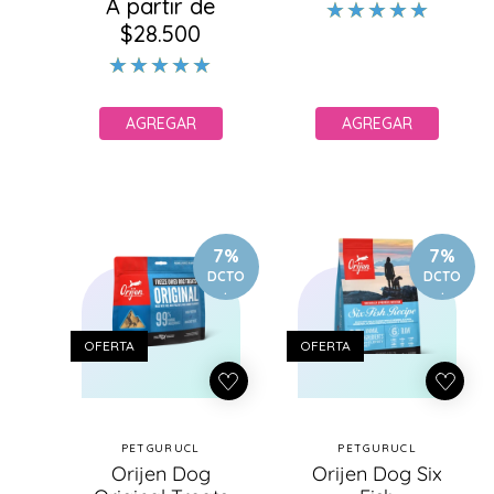
A partir de
habitual
de
habitual
de
$28.500
oferta
oferta
AGREGAR
AGREGAR
7%
7%
DCTO
DCTO
.
.
OFERTA
OFERTA
PETGURUCL
PETGURUCL
Proveedor:
Proveedor:
Orijen Dog
Orijen Dog Six