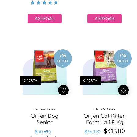
AGREGAR
AGREGAR
7%
7%
DCTO
DCTO
.
.
OFERTA
OFERTA
PETGURUCL
PETGURUCL
Proveedor:
Proveedor:
Orijen Dog
Orijen Cat Kitten
Senior
Formula 1.8 Kg
Precio
Precio
$31.900
Precio
Precio
$30.690
$34.390