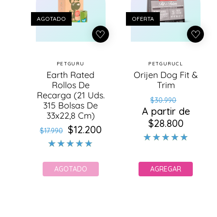
AGOTADO
OFERTA
PETGURU
PETGURUCL
Proveedor:
Proveedor:
Earth Rated
Orijen Dog Fit &
Rollos De
Trim
Recarga (21 Uds.
Precio
Precio
$30.990
315 Bolsas De
A partir de
habitual
de
33x22,8 Cm)
$28.800
oferta
$12.200
Precio
Precio
$17.990
habitual
de
oferta
AGOTADO
AGREGAR