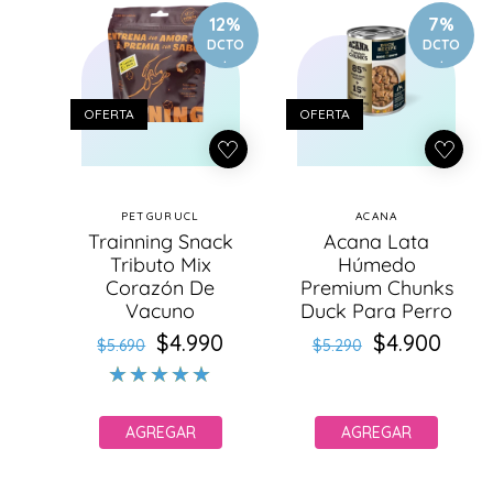
12%
7%
DCTO
DCTO
.
.
OFERTA
OFERTA
PETGURUCL
ACANA
Proveedor:
Proveedor:
Trainning Snack
Acana Lata
Tributo Mix
Húmedo
Corazón De
Premium Chunks
Vacuno
Duck Para Perro
$4.990
Precio
Precio
$4.900
Precio
Precio
$5.690
$5.290
habitual
de
habitual
de
oferta
oferta
AGREGAR
AGREGAR