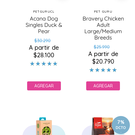
PETGURUCL
PET GURU
Proveedor:
Proveedor:
Acana Dog
Bravery Chicken
Singles Duck &
Adult
Pear
Large/Medium
Breeds
Precio
Precio
$30.290
Precio
Precio
A partir de
habitual
de
$25.990
A partir de
habitual
de
$28.100
oferta
$20.790
oferta
AGREGAR
AGREGAR
7%
DCTO
.