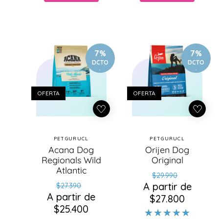
7%
7%
DCTO
DCTO
.
.
OFERTA
OFERTA
PETGURUCL
PETGURUCL
Proveedor:
Proveedor:
Acana Dog
Orijen Dog
Regionals Wild
Original
Atlantic
Precio
Precio
$29.990
Precio
Precio
A partir de
habitual
de
$27.390
A partir de
habitual
de
$27.800
oferta
$25.400
oferta