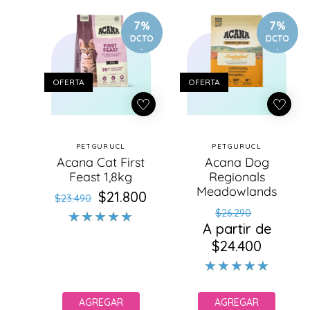
p
r
7%
7%
o
DCTO
DCTO
.
.
d
u
c
OFERTA
OFERTA
t
o
s
PETGURUCL
PETGURUCL
Proveedor:
Proveedor:
Acana Cat First
Acana Dog
Feast 1,8kg
Regionals
Meadowlands
$21.800
Precio
Precio
$23.490
Precio
Precio
habitual
de
$26.290
A partir de
habitual
de
oferta
$24.400
oferta
AGREGAR
AGREGAR