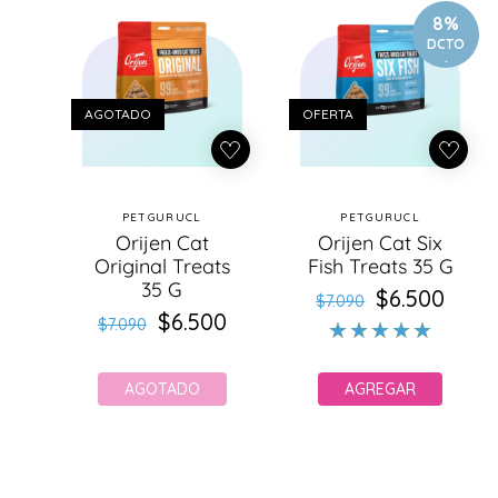
8%
DCTO
.
AGOTADO
OFERTA
PETGURUCL
PETGURUCL
Proveedor:
Proveedor:
Orijen Cat
Orijen Cat Six
Original Treats
Fish Treats 35 G
35 G
$6.500
Precio
Precio
$7.090
$6.500
Precio
Precio
habitual
de
$7.090
habitual
de
oferta
oferta
AGOTADO
AGREGAR