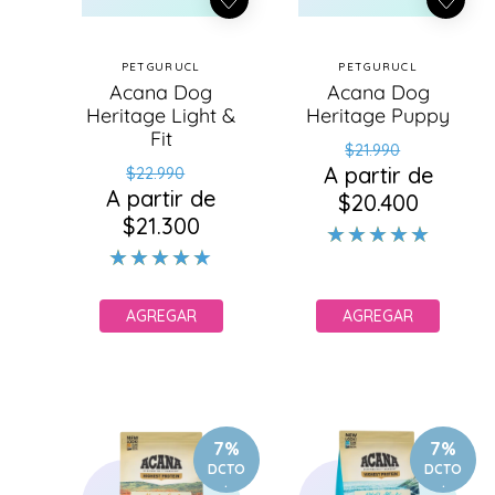
PETGURUCL
PETGURUCL
Proveedor:
Proveedor:
Acana Dog
Acana Dog
Heritage Light &
Heritage Puppy
Fit
Precio
Precio
$21.990
Precio
Precio
A partir de
habitual
de
$22.990
A partir de
habitual
de
$20.400
oferta
$21.300
oferta
AGREGAR
AGREGAR
7%
7%
DCTO
DCTO
.
.