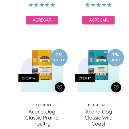
AGREGAR
AGREGAR
7%
7%
DCTO
DCTO
.
.
OFERTA
OFERTA
PETGURUCL
PETGURUCL
Proveedor:
Proveedor:
Acana Dog
Acana Dog
Classic Prairie
Classic Wild
Poultry
Coast