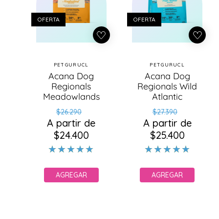
OFERTA
OFERTA
PETGURUCL
PETGURUCL
Proveedor:
Proveedor:
Acana Dog
Acana Dog
Regionals
Regionals Wild
Meadowlands
Atlantic
Precio
Precio
Precio
Precio
$26.290
$27.390
A partir de
habitual
de
A partir de
habitual
de
$24.400
oferta
$25.400
oferta
AGREGAR
AGREGAR