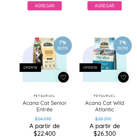
AGREGAR
AGREGAR
7%
7%
DCTO
DCTO
.
.
OFERTA
OFERTA
PETGURUCL
PETGURUCL
Proveedor:
Proveedor:
Acana Cat Senior
Acana Cat Wild
Entrée
Atlantic
Precio
Precio
Precio
Precio
$24.090
$28.290
A partir de
habitual
de
A partir de
habitual
de
$22.400
oferta
$26.300
oferta