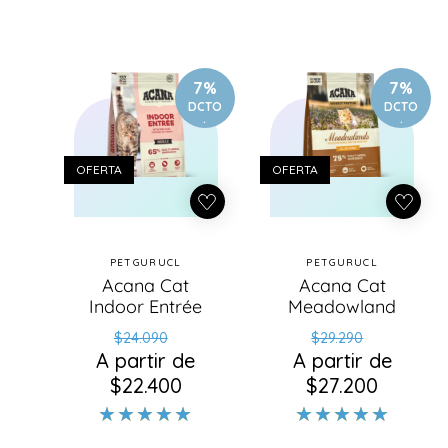
7%
7%
DCTO
DCTO
.
.
OFERTA
OFERTA
PETGURUCL
PETGURUCL
Proveedor:
Proveedor:
Acana Cat
Acana Cat
Indoor Entrée
Meadowland
Precio
Precio
Precio
Precio
$24.090
$29.290
A partir de
habitual
de
A partir de
habitual
de
$22.400
oferta
$27.200
oferta