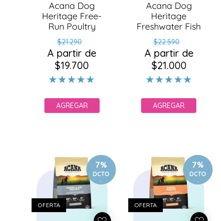
Acana Dog
Acana Dog
Heritage Free-
Heritage
Run Poultry
Freshwater Fish
Precio
Precio
Precio
Precio
$21.290
$22.590
A partir de
habitual
de
A partir de
habitual
de
$19.700
oferta
$21.000
oferta
AGREGAR
AGREGAR
7%
7%
DCTO
DCTO
.
.
OFERTA
OFERTA