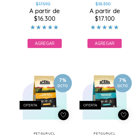
Precio
Precio
Precio
Precio
$17.590
$18.390
A partir de
habitual
de
A partir de
habitual
de
$16.300
oferta
$17.100
oferta
AGREGAR
AGREGAR
7%
7%
DCTO
DCTO
.
.
OFERTA
OFERTA
PETGURUCL
PETGURUCL
Proveedor:
Proveedor: