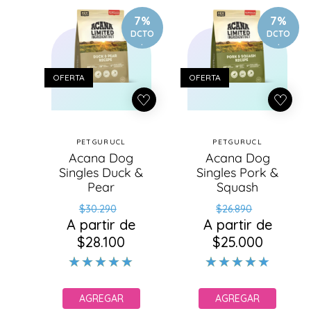
7%
7%
DCTO
DCTO
.
.
OFERTA
OFERTA
PETGURUCL
PETGURUCL
Proveedor:
Proveedor:
Acana Dog
Acana Dog
Singles Duck &
Singles Pork &
Pear
Squash
Precio
Precio
Precio
Precio
$30.290
$26.890
A partir de
habitual
de
A partir de
habitual
de
$28.100
oferta
$25.000
oferta
AGREGAR
AGREGAR