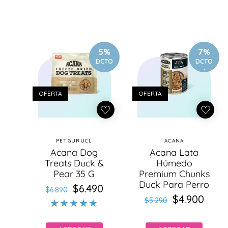
5%
7%
DCTO
DCTO
.
.
OFERTA
OFERTA
PETGURUCL
ACANA
Proveedor:
Proveedor:
Acana Dog
Acana Lata
Treats Duck &
Húmedo
Pear 35 G
Premium Chunks
Duck Para Perro
$6.490
Precio
Precio
$6.890
$4.900
Precio
Precio
habitual
de
$5.290
habitual
de
oferta
oferta