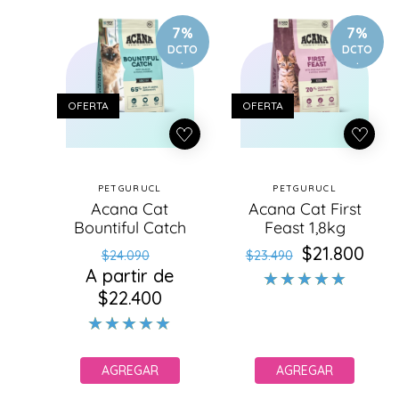
p
r
7%
7%
o
DCTO
DCTO
.
.
d
u
c
OFERTA
OFERTA
t
o
s
PETGURUCL
PETGURUCL
Proveedor:
Proveedor:
Acana Cat
Acana Cat First
Bountiful Catch
Feast 1,8kg
Precio
Precio
$21.800
Precio
Precio
$24.090
$23.490
A partir de
habitual
de
habitual
de
$22.400
oferta
oferta
AGREGAR
AGREGAR